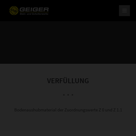
H. Geiger GmbH Stein- und Schotterwerke
Am Schotterwerk 1
D-85125 Kinding/Pfraundorf
Tel: +49 (0) 84 67 / 15-0
Fax: +49 (0) 84 67 / 37 9
info@schotterwerk-h-geiger.de
Ihr leistungsstarker Partner
für Naturstein und Schotter.
VERFÜLLUNG
Bodenaushubmaterial der Zuordnungswerte Z 0 und Z 1.1