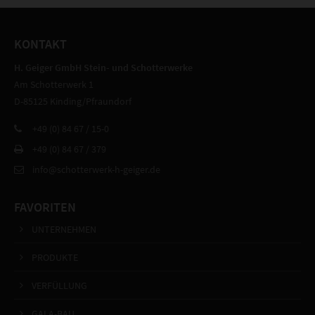
KONTAKT
H. Geiger GmbH Stein- und Schotterwerke
Am Schotterwerk 1
D-85125 Kinding/Pfraundorf
+49 (0) 84 67 / 15-0
+49 (0) 84 67 / 379
info@schotterwerk-h-geiger.de
FAVORITEN
UNTERNEHMEN
PRODUKTE
VERFÜLLUNG
GALA-BAU