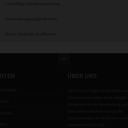
Freiwillige Güteüberwachung
Verwendungsmöglichkeiten
Raum-Gewichts-Koeffizient
RITEN
ÜBER UNS
RNEHMEN
Die Firma H. Geiger GmbH Stein- un
Schotterwerke bietet dank langjähr
UKTE
Kompetenz in der Verarbeitung von
Natursteinprodukten eine große
ÜLLUNG
Produktvielfalt, die durch Innovati
-BAU
weiterentwickelt wird.