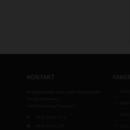
KONTAKT
FAVO
UNTE
H. Geiger GmbH Stein- und Schotterwerke
Am Schotterwerk 1
PROD
D-85125 Kinding/Pfraundorf
VERF
+49 (0) 84 67 / 15-0
+49 (0) 84 67 / 379
GALA