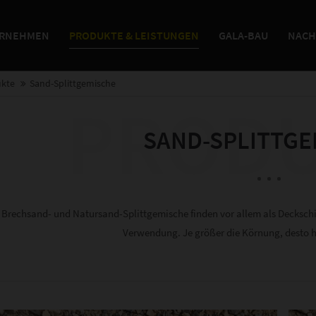
RNEHMEN
PRODUKTE & LEISTUNGEN
GALA-BAU
NACH
0) 84 67 / 15-0
Ihr leistungsstarker Partner
(0) 84 67 / 37 9
für Naturstein und Schotter.
otterwerk-h-geiger.de
kte
Sand-Splittgemische
PROD
SAND-SPLITTGE
Brechsand- und Natursand-Splittgemische finden vor allem als Decksch
Verwendung. Je größer die Körnung, desto h