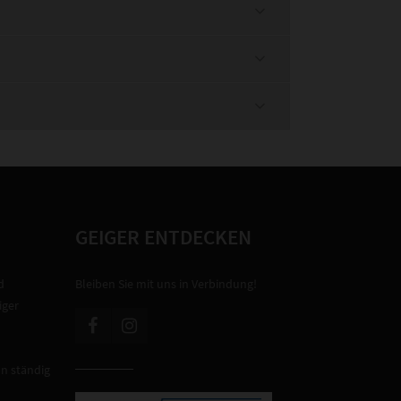
GEIGER ENTDECKEN
d
Bleiben Sie mit uns in Verbindung!
iger
on ständig