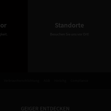
bor
Standorte
keit.
Besuchen Sie uns vor Ort!
Verbraucherschlichtung
AGB
HinSchg
Compliance
GEIGER ENTDECKEN