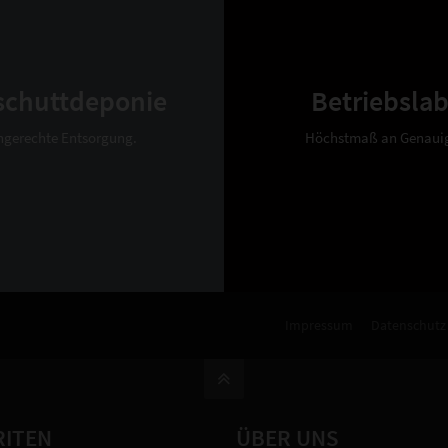
schuttdeponie
Betriebsla
hgerechte Entsorgung.
Höchstmaß an Genauig
Impressum
Datenschutz
RITEN
ÜBER UNS