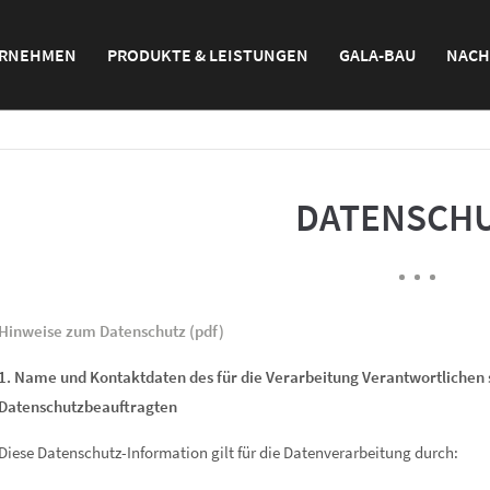
RNEHMEN
PRODUKTE & LEISTUNGEN
GALA-BAU
NACH
0) 84 67 / 15-0
Ihr leistungsstarker Partner
(0) 84 67 / 37 9
für Naturstein und Schotter.
otterwerk-h-geiger.de
DATENSCH
Hinweise zum Datenschutz (pdf)
1. Name und Kontaktdaten des für die Verarbeitung Verantwortlichen 
Datenschutzbeauftragten
Diese Datenschutz-Information gilt für die Datenverarbeitung durch: