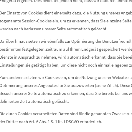
Endgerät ergeben. Dies bedeutet jedoch nicht, dass wir dadurch unmittelb
Der Einsatz von Cookies dient einerseits dazu, die Nutzung unseres Angeb
sogenannte Session-Cookies ein, um zu erkennen, dass Sie einzelne Seite
werden nach Verlassen unserer Seite automatisch gelöscht.
Darüber hinaus setzen wir ebenfalls zur Optimierung der Benutzerfreundli
bestimmten festgelegten Zeitraum auf Ihrem Endgerät gespeichert werde
Dienste in Anspruch zu nehmen, wird automatisch erkannt, dass Sie ber
Einstellungen sie getätigt haben, um diese nicht noch einmal eingeben 
Zum anderen setzten wir Cookies ein, um die Nutzung unserer Website st
Optimierung unseres Angebotes für Sie auszuwerten (siehe Ziff. 5). Diese
Besuch unserer Seite automatisch zu erkennen, dass Sie bereits bei uns 
definierten Zeit automatisch gelöscht.
Die durch Cookies verarbeiteten Daten sind für die genannten Zwecke zu
der Dritter nach Art. 6 Abs. 1 S. 1 lit. f DSGVO erforderlich.