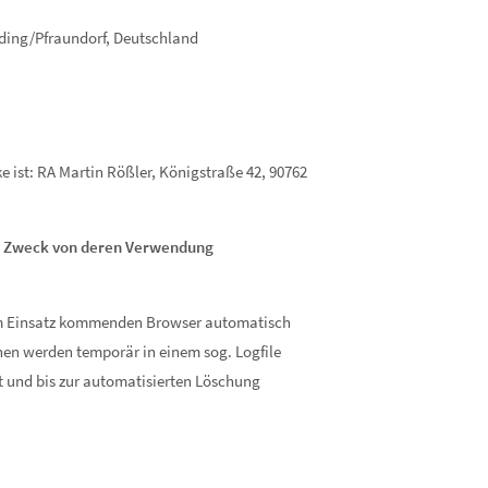
ding/Pfraundorf, Deutschland
 ist: RA Martin Rößler, Königstraße 42, 90762
d Zweck von deren Verwendung
um Einsatz kommenden Browser automatisch
nen werden temporär in einem sog. Logfile
t und bis zur automatisierten Löschung