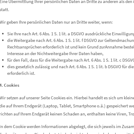
Eine Übermittlung Ihrer persönlichen Daten an Dritte zu anderen als den
statt.
Wir geben Ihre persönlichen Daten nur an Dritte weiter, wenn:
Sie Ihre nach Art. 6 Abs. 1 S. 1 lit. a DSGVO ausdrückliche Einwilligu
die Weitergabe nach Art. 6 Abs. 1 S. 1 lit. f DSGVO zur Geltendmach
Rechtsansprüchen erforderlich ist und kein Grund zurAnnahme beste
Interesse an der Nichtweitergabe Ihrer Daten haben,
für den Fall, dass für die Weitergabe nach Art. 6 Abs. 1 S. 1 lit. c DS
dies gesetzlich zulässig und nach Art. 6 Abs. 1 S. 1 lit. b DSGVO für 
erforderlich ist.
4. Cookies
Wir setzen auf unserer Seite Cookies ein. Hierbei handelt es sich um klein
die auf Ihrem Endgerät (Laptop, Tablet, Smartphone o.ä.) gespeichert w
richten auf Ihrem Endgerät keinen Schaden an, enthalten keine Viren, Tr
In dem Cookie werden Informationen abgelegt, die sich jeweils im Zusa