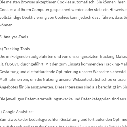
Die meisten Browser akzeptieren Cookies automatisch. Sie können Ihren 
Cookies auf Ihrem Computer gespeichert werden oder stets ein Hinweis er
vollständige Deaktivierung von Cookies kann jedoch dazu führen, dass Si
können.
5. Analyse-Tools
a) Tracking-Tools
Die im Folgenden aufgeführten und von uns eingesetzten Tracking-Maßna
lit. f DSGVO durchgeführt. Mit den zum Einsatz kommenden Tracking-Ma
Gestaltung und die fortlaufende Optimierung unserer Webseite sicherstel
Maßnahmen ein, um die Nutzung unserer Webseite statistisch zu erfass
Angebotes für Sie auszuwerten. Diese Interessen sind als berechtigt im S
Die jeweiligen Datenverarbeitungszwecke und Datenkategorien sind aus
i) Google Analytics
1
Zum Zwecke der bedarfsgerechten Gestaltung und fortlaufenden Optimier
ein Webanalysedienst der
Google Inc
. (
https://www.google.de/intl/de/a