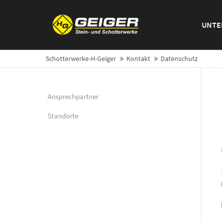
UNTE
H. Geiger GmbH Stein- und
Tel: +49 (
Schotterwerke
Fax: +49 
Am Schotterwerk 1
info@sch
D-85125 Kinding/Pfraundorf
Schotterwerke-H-Geiger
Kontakt
Datenschutz
Ansprechpartner
Standorte