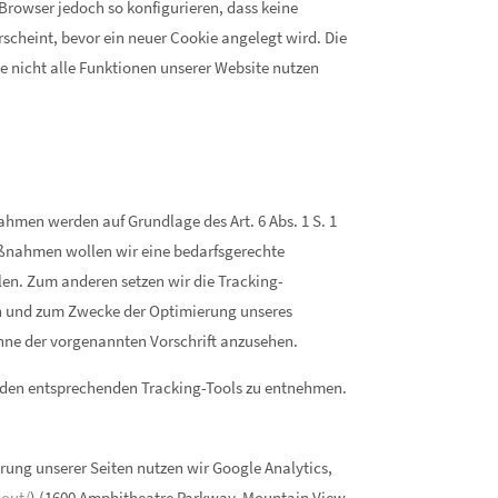
Browser jedoch so konfigurieren, dass keine
scheint, bevor ein neuer Cookie angelegt wird. Die
e nicht alle Funktionen unserer Website nutzen
hmen werden auf Grundlage des Art. 6 Abs. 1 S. 1
ßnahmen wollen wir eine bedarfsgerechte
len. Zum anderen setzen wir die Tracking-
en und zum Zwecke der Optimierung unseres
inne der vorgenannten Vorschrift anzusehen.
 den entsprechenden Tracking-Tools zu entnehmen.
ung unserer Seiten nutzen wir Google Analytics,
bout/
) (1600 Amphitheatre Parkway, Mountain View,