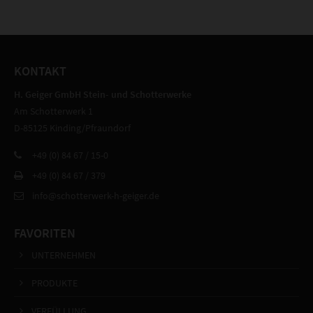
KONTAKT
H. Geiger GmbH Stein- und Schotterwerke
Am Schotterwerk 1
D-85125 Kinding/Pfraundorf
+49 (0) 84 67 / 15-0
+49 (0) 84 67 / 379
info@schotterwerk-h-geiger.de
FAVORITEN
UNTERNEHMEN
PRODUKTE
VERFÜLLUNG