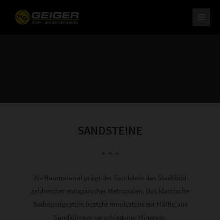
H. Geiger GmbH Stein- und Schotterwerke
Am Schotterwerk 1
D-85125 Kinding/Pfraundorf
Tel: +49 (0) 84 67 / 15-0
Fax: +49 (0) 84 67 / 37 9
info@schotterwerk-h-geiger.de
Ihr leistungsstarker Partner
für Naturstein und Schotter.
SANDSTEINE
Als Baumaterial prägt der Sandstein das Stadtbild
zahlreicher europäischer Metropolen. Das klastische
Sedimentgestein besteht mindestens zur Hälfte aus
Sandkörnern verschiedener Minerale.