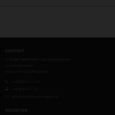
KONTAKT
H. Geiger GmbH Stein- und Schotterwerke
Am Schotterwerk 1
D-85125 Kinding/Pfraundorf
+49 (0) 84 67 / 15-0
+49 (0) 84 67 / 379
info@schotterwerk-h-geiger.de
FAVORITEN