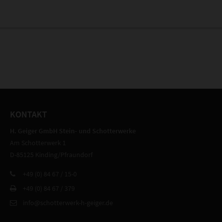
KONTAKT
H. Geiger GmbH Stein- und Schotterwerke
Am Schotterwerk 1
D-85125 Kinding/Pfraundorf
+49 (0) 84 67 / 15-0
+49 (0) 84 67 / 379
info@schotterwerk-h-geiger.de