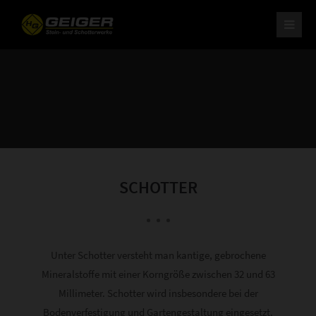
H. Geiger GmbH Stein- und Schotterwerke
Am Schotterwerk 1
D-85125 Kinding/Pfraundorf
Tel: +49 (0) 84 67 / 15-0
Fax: +49 (0) 84 67 / 37 9
info@schotterwerk-h-geiger.de
Ihr leistungsstarker Partner
für Naturstein und Schotter.
SCHOTTER
Unter Schotter versteht man kantige, gebrochene
Mineralstoffe mit einer Korngröße zwischen 32 und 63
Millimeter. Schotter wird insbesondere bei der
Bodenverfestigung und Gartengestaltung eingesetzt.