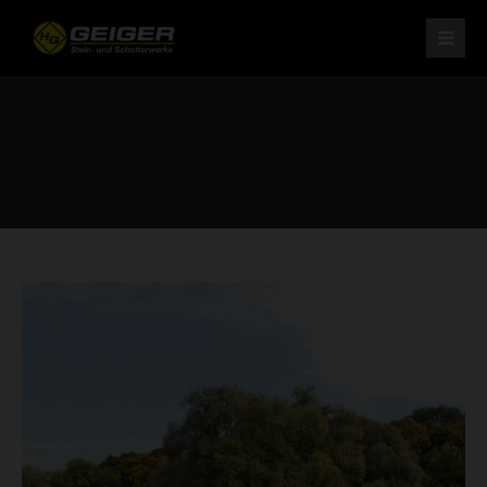
H. Geiger GmbH Stein- und Schotterwerke
Am Schotterwerk 1
D-85125 Kinding/Pfraundorf
Tel: +49 (0) 84 67 / 15-0
Fax: +49 (0) 84 67 / 37 9
info@schotterwerk-h-geiger.de
Ihr leistungsstarker Partner
für Naturstein und Schotter.