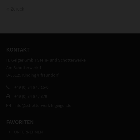
Zurück
KONTAKT
H. Geiger GmbH Stein- und Schotterwerke
Am Schotterwerk 1
D-85125 Kinding/Pfraundorf
+49 (0) 84 67 / 15-0
+49 (0) 84 67 / 379
info@schotterwerk-h-geiger.de
FAVORITEN
UNTERNEHMEN